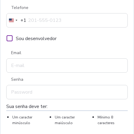
Telefone
+1
United
States
+1
Sou desenvolvedor
Email
Senha
Sua senha deve ter:
Um caracter
Um caracter
Mínimo 8
minúsculo
maiúsculo
caracteres